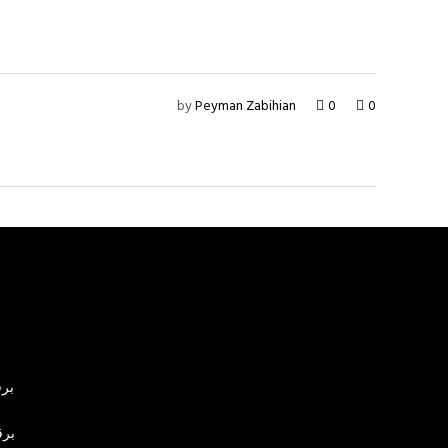
by
Peyman Zabihian
0
0
برق
برق