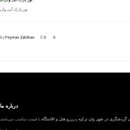
تور پارک آبی وان
by
Peyman Zabihian
0
0
درباره ما
ی گردشگری در شهر وان ترکیه
و
رزرو هتل و اقامتگاه