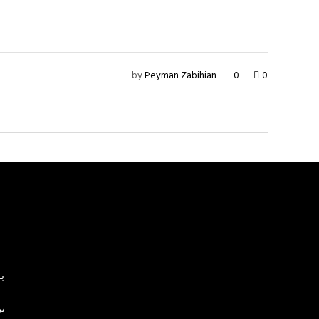
by
Peyman Zabihian
0
0
بر
بر