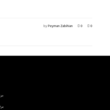
by
Peyman Zabihian
0
0
برق
برق