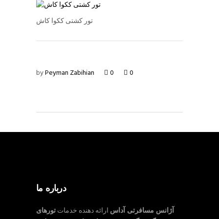
تور کشتی ککوا کاش
by
Peyman Zabihian
0
0
درباره ما
آژانس مسافرتی آداس
ارائه دهنده خدمات
تورهای