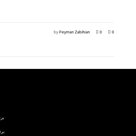
by
Peyman Zabihian
0
0
برق
برق