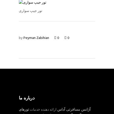
تور جیپ سواری
by
Peyman Zabihian
0
0
درباره ما
آژانس مسافرتی آداس
ارائه دهنده خدمات
تورهای