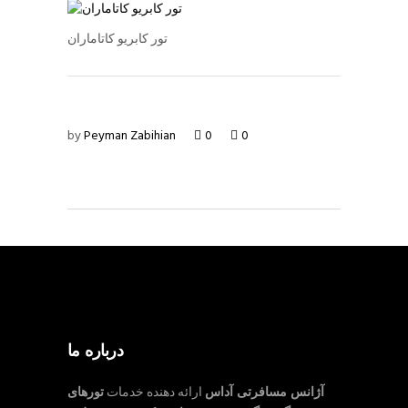
تور کابریو کاتاماران
by
Peyman Zabihian
0
0
درباره ما
آژانس مسافرتی آداس
ارائه دهنده خدمات
تورهای