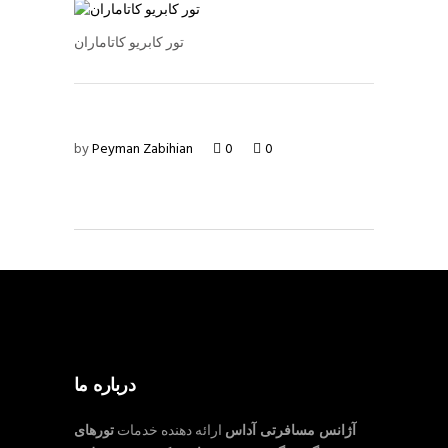
تور کابریو کاتاماران
by
Peyman Zabihian
0
0
درباره ما
آژانس مسافرتی آداس
ارائه دهنده خدمات
تورهای