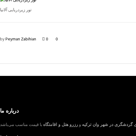
تور زیردریایی آلانیا
by
Peyman Zabihian
0
0
درباره ما
ی گردشگری در شهر وان ترکیه
و
رزرو هتل و اقامتگاه