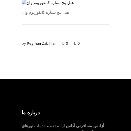
هتل پنج ستاره کانفوریوم وان
by
Peyman Zabihian
0
0
درباره ما
آژانس مسافرتی آداس
ارائه دهنده خدمات
تورهای