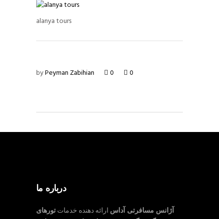
alanya tours
by
Peyman Zabihian
0
0
درباره ما
آژانس مسافرتی آداس
ارائه دهنده خدمات
تورهای