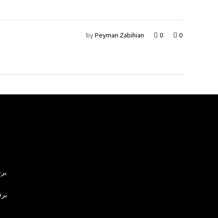
by
Peyman Zabihian
0
0
برق
برق