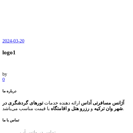
2024-03-20
logo1
by
0
درباره ما
آژانس مسافرتی آداس
ارائه دهنده خدمات
تورهای گردشگری در
با قیمت مناسب می‌باشد.
شهر وان ترکیه
و
رزرو هتل و اقامتگاه
تماس با ما
برقراری ارتباط سریع با پشتیبان اول
تماس در واتس آپ
برقراری