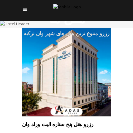
هتل ها
رزرو متنوع ترین هتل های شهر وان ترکیه
READ MORE
رزرو هتل پنج ستاره الیت ورلد وان