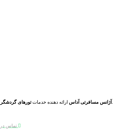
با قیمت مناسب می‌باشد.
آژانس مسافرتی آداس
ارائه دهنده خدمات
تورهای گردشگری
برقراری ارتباط سریع با پشتیبان اول
تماس در 