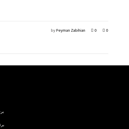
by
Peyman Zabihian
0
0
برق
برق