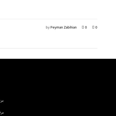
by
Peyman Zabihian
0
0
برق
برق