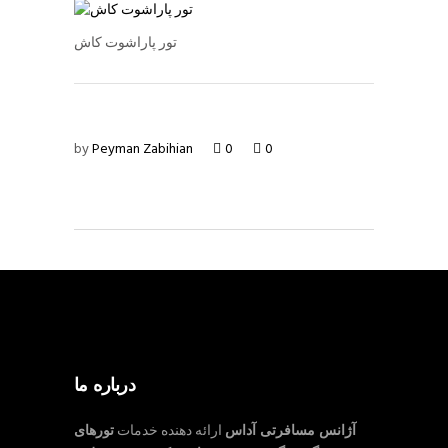
تور پاراشوت کاش
by
Peyman Zabihian
0
0
درباره ما
آژانس مسافرتی آداس
ارائه دهنده خدمات
تورهای