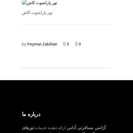
تور پاراشوت کاش
by
Peyman Zabihian
0
0
درباره ما
آژانس مسافرتی آداس
ارائه دهنده خدمات
تورهای