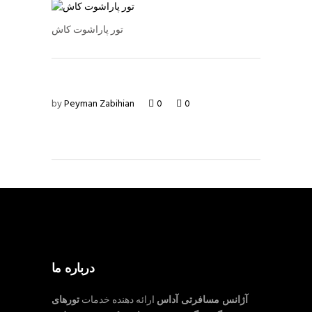
تور پاراشوت کاش
by
Peyman Zabihian
0
0
درباره ما
آژانس مسافرتی آداس
ارائه دهنده خدمات
تورهای