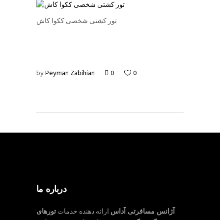
تور کشتی شخصی ککوا کاش
by
Peyman Zabihian
0
0
درباره ما
آژانس مسافرتی آداس
ارائه دهنده خدمات
تورهای