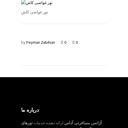
تور غواصی کاش
by
Peyman Zabihian
0
0
درباره ما
آژانس مسافرتی آداس
ارائه دهنده خدمات
تورهای