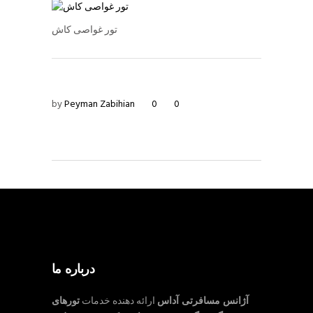
تور غواصی کاش
by
Peyman Zabihian
0
0
درباره ما
آژانس مسافرتی آداس
ارائه دهنده خدمات
تورهای