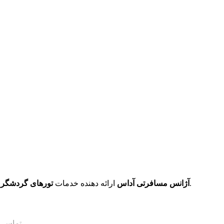
با قیمت مناسب می‌باشد.
آژانس مسافرتی آداس
ارائه دهنده خدمات
تورهای گردشگری
برقراری ارتباط سریع با پشتیبان اول
تماس د