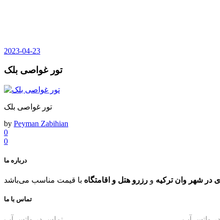
2023-04-23
تور غواصی بلک
تور غواصی بلک
by
Peyman Zabihian
0
0
درباره ما
 در شهر وان ترکیه
و
رزرو هتل و اقامتگاه
تماس با ما
ر واتس آپ
برقراری ارتباط سریع با پشتیبان دوم
تماس در واتس آپ