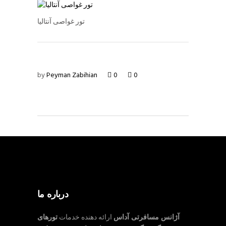
تور غواصی آنتالیا
by
Peyman Zabihian
0
0
درباره ما
آژانس مسافرتی آداس
ارائه دهنده خدمات
تورهای