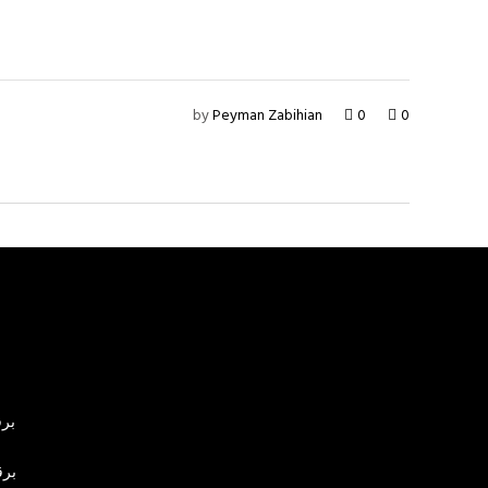
by
Peyman Zabihian
0
0
برق
برق