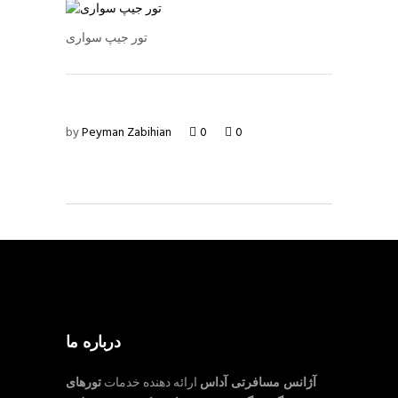
تور جیپ سواری
by
Peyman Zabihian
0
0
درباره ما
آژانس مسافرتی آداس
ارائه دهنده خدمات
تورهای