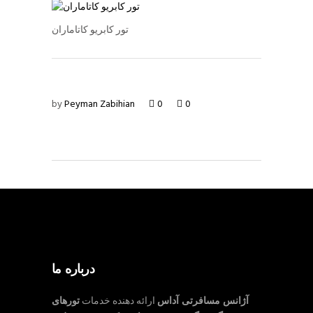
تور کابریو کاتاماران
by
Peyman Zabihian
0
0
درباره ما
آژانس مسافرتی آداس
ارائه دهنده خدمات
تورهای