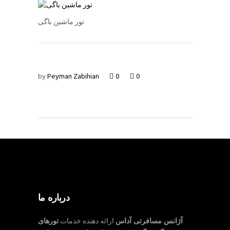
تور ماشین باگی
by
Peyman Zabihian
0
0
درباره ما
آژانس مسافرتی آداس
ارائه دهنده خدمات
تورهای