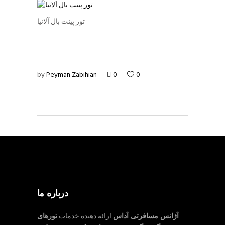
تور پینت بال آلانیا
by
Peyman Zabihian
0
0
درباره ما
آژانس مسافرتی آداس
ارائه دهنده خدمات
تورهای