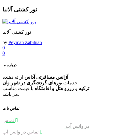
تور کشتی آلانیا
تور کشتی آلانیا
by
Peyman Zabihian
0
0
درباره ما
آژانس مسافرتی آداس
ارائه دهنده
خدمات
تورهای گردشگری در شهر وان
ترکیه
و
رزرو هتل و اقامتگاه
با قیمت مناسب
می‌باشد.
تماس با ما
برقراری ارتباط سریع با پشتیبان اول
تماس
در واتس آپ
برقراری ارتباط سریع با پشتیبان
دوم
تماس در واتس آپ