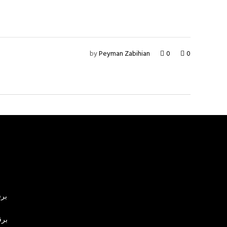
by
Peyman Zabihian
0
0
برق
برق