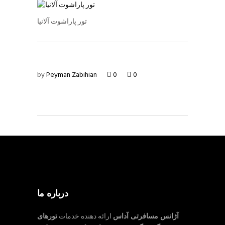
تور پاراشوت آلانیا
by
Peyman Zabihian
0
0
درباره ما
آژانس مسافرتی آداس
ارائه دهنده خدمات
تورهای