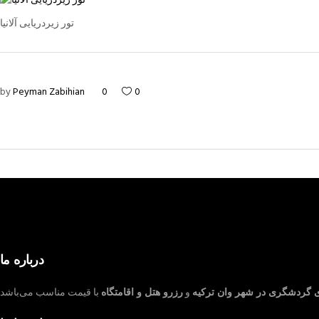
تور زیردریایی آلانیا
by
Peyman Zabihian
0
0
درباره ما
ی گردشگری در شهر وان ترکیه
و
رزرو هتل و اقامتگاه