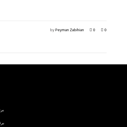
by
Peyman Zabihian
0
0
برق
برق