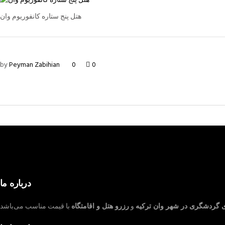
هتل پنج ستاره کانفوریوم وان
by
Peyman Zabihian
0
0
درباره ما
ی گردشگری در شهر وان ترکیه
و
رزرو هتل و اقامتگاه