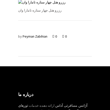
رزرو هتل چهار ستاره تامارا وان
by
Peyman Zabihian
0
0
درباره ما
آژانس مسافرتی آداس
ارائه دهنده خدمات
تورهای