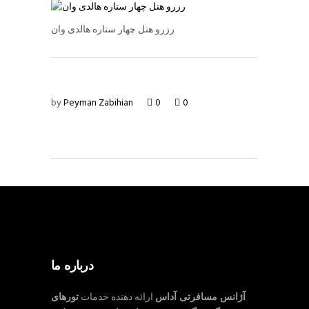
رزرو هتل چهار ستاره هالدی وان
by
Peyman Zabihian
0
0
درباره ما
آژانس مسافرتی آداس
ارائه دهنده خدمات
تورهای