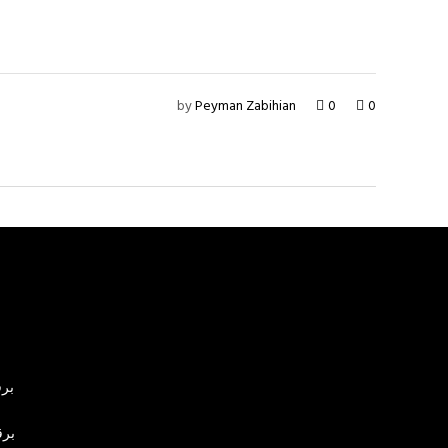
by
Peyman Zabihian
0
0
برق
برق