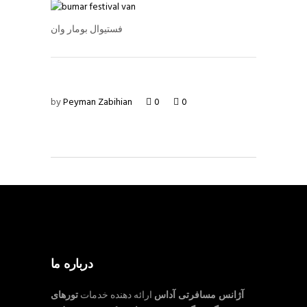
فستیوال بومار وان
by
Peyman Zabihian
0
0
درباره ما
آژانس مسافرتی آداس
ارائه دهنده خدمات
تورهای