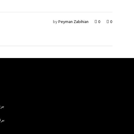
by
Peyman Zabihian
0
0
برق
برق