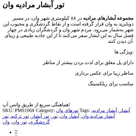
تور آبشار مرادیه وان
مجموعه آبشارهای مرادیه
در ۸۸ کیلومتری شهر وان، در مسیر
دوبایزید به وان قرار گرفته است و از نقاط گردشگری و محبوب این
شهر به‌شمار می‌رود. مردم شهر وان و گردشگران زیادی در چهار
فصل سال به این آبشار سفر می‌کنند تا از این جاذبه طبیعی و زیبای
آن دیدن کنند.
ویژگی ها:
دارای پل معلق برای لذت بردن بیشتر از مناظر
مناظر زیبا برای عکس برداری
مناسب برای ریلکسینگ
هماهنگی سریع از طریق واتس اَپ!
آبشار
,
آبشار مرادیه
,
Tags:
تورهای وان
Category:
PMS106۷
SKU:
آبشار مرادیه وان
,
آبشار وان
,
تور
,
تور آبشار
,
تور ترکیه
,
تور
گردشگری
,
تور وان
,
وان