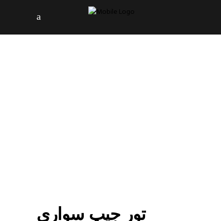
تور جیپ سواری