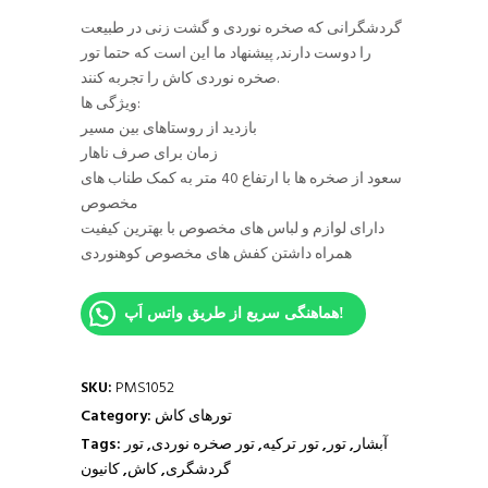
گردشگرانی که صخره نوردی و گشت زنی در طبیعت
را دوست دارند, پیشنهاد ما این است که حتما تور
صخره نوردی کاش را تجربه کنند.
ویژگی ها:
بازدید از روستاهای بین مسیر
زمان برای صرف ناهار
سعود از صخره ها با ارتفاع 40 متر به کمک طناب های
مخصوص
دارای لوازم و لباس های مخصوص با بهترین کیفیت
همراه داشتن کفش های مخصوص کوهنوردی
هماهنگی سریع از طریق واتس اَپ!
SKU:
PMS1052
تورهای کاش
Category:
آبشار
,
تور
,
تور ترکیه
,
تور صخره نوردی
,
تور
Tags:
گردشگری
,
کاش
,
کانیون