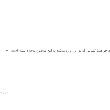
arked
*