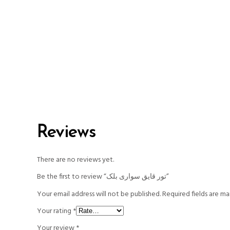
Reviews
There are no reviews yet.
Be the first to review “تور قایق سواری بلک”
Your email address will not be published.
Required fields are m
Your rating
*
Your review
*