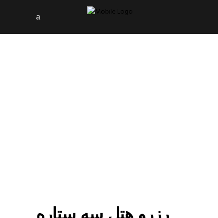
رزرو هتل سه ستاره