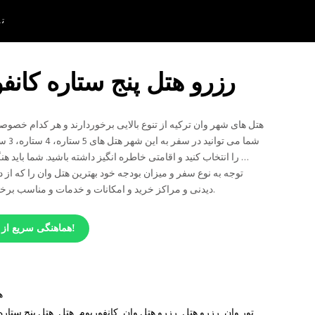
تم
رزرو هتل پنج ستاره کانف
هتل های شهر وان ترکیه از تنوع بالایی برخوردارند و هر کدام خصوص
شما می 
… را انتخاب کنید و اقامتی خاطره انگیز داشته باشید. شما باید هن
توجه به نوع سفر و میزان بودجه خود بهترین هتل وان را که ا
دیدنی و مراکز خرید و امکانات و خدمات و مناسب برخوردار است، انتخاب کنید.
هماهنگی سریع از طریق واتس اَپ!
ه
تور وان
,
رزرو هتل
,
رزرو هتل وان
,
کانفوریوم
,
هتل
,
هتل پنج ستاره