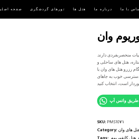
اس با ما
درباره ما
هتل ها
تورهای گردشگری
صفحه اصلی
وریوم وان
یات منحصربفردی دارند.
توانید در سفر به این شهر هتل های 5 ستاره، 4 ستاره، 3 ستاره، هتل های ساحلی و
گام رزرو هتل های وان با
ز دسترسی خوب به جاهای
SKU:
PMS10۷۱
تل های وان
Category:
,
هتل کانفوریوم
,
Tags: