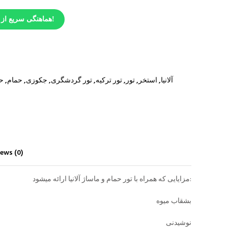
هماهنگی سریع از طریق واتس اَپ!
آلانیا
,
استخر
,
تور
,
تور ترکیه
,
تور گردشگری
,
جکوزی
,
حمام
,
ح
ews (0)
مزایایی که همراه با تور حمام و ماساژ آلانیا ارائه میشود:
بشقاب میوه
نوشیدنی