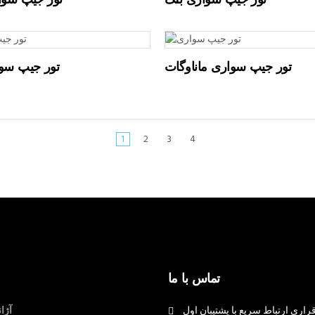
تور جیپ سواری بلک
تور جیپ سوا
تور جیپ سواری ماناوگات
تور جیپ سو
1
2
3
4
تماس با ما
راری ارتباط سریع با پشتیبان اول
آژا