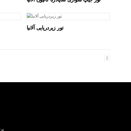
تور جیپ سواری ساپادره کانیون آلانیا
تور زیردریایی آلانیا
برق